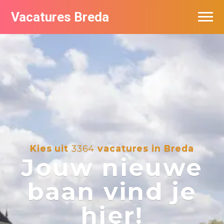
Vacatures Breda
Vacatures per bedrijf in Breda
De populairste vacatures in Breda
Nieuwsbrief feed
Kies uit
3364
vacatures in Breda
Jouw nieuwe
baan vind je
hier!