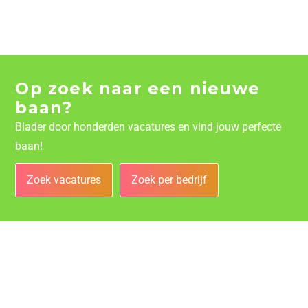
Op zoek naar een nieuwe
baan?
Blader door honderden vacatures en vind jouw perfecte
baan!
Zoek vacatures
Zoek per bedrijf