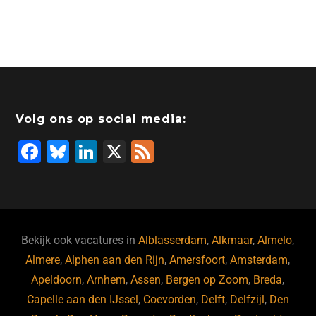
Volg ons op social media:
F
Bl
Li
X
F
a
u
n
e
c
e
k
e
e
s
e
d
b
ky
dI
Bekijk ook vacatures in
Alblasserdam
,
Alkmaar
,
Almelo
,
o
n
Almere
,
Alphen aan den Rijn
,
Amersfoort
,
Amsterdam
,
Apeldoorn
,
Arnhem
,
Assen
,
Bergen op Zoom
,
Breda
,
o
Capelle aan den IJssel
,
Coevorden
,
Delft
,
Delfzijl
,
Den
k