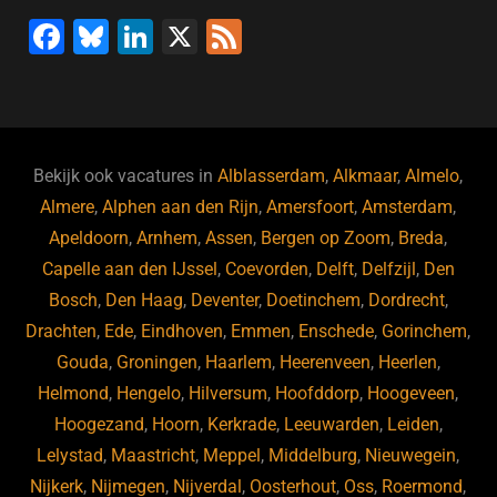
F
Bl
Li
X
F
a
u
n
e
c
e
k
e
e
s
e
d
b
ky
dI
Bekijk ook vacatures in
Alblasserdam
,
Alkmaar
,
Almelo
,
o
n
Almere
,
Alphen aan den Rijn
,
Amersfoort
,
Amsterdam
,
Apeldoorn
,
Arnhem
,
Assen
,
Bergen op Zoom
,
Breda
,
o
Capelle aan den IJssel
,
Coevorden
,
Delft
,
Delfzijl
,
Den
k
Bosch
,
Den Haag
,
Deventer
,
Doetinchem
,
Dordrecht
,
Drachten
,
Ede
,
Eindhoven
,
Emmen
,
Enschede
,
Gorinchem
,
Gouda
,
Groningen
,
Haarlem
,
Heerenveen
,
Heerlen
,
Helmond
,
Hengelo
,
Hilversum
,
Hoofddorp
,
Hoogeveen
,
Hoogezand
,
Hoorn
,
Kerkrade
,
Leeuwarden
,
Leiden
,
Lelystad
,
Maastricht
,
Meppel
,
Middelburg
,
Nieuwegein
,
Nijkerk
,
Nijmegen
,
Nijverdal
,
Oosterhout
,
Oss
,
Roermond
,