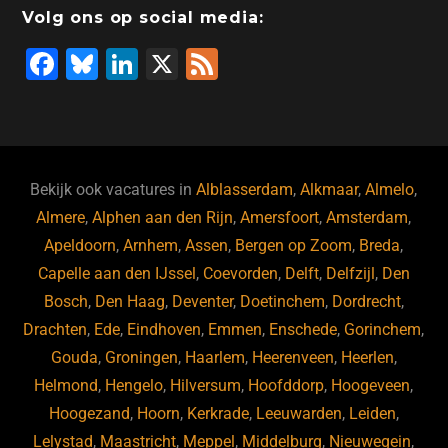
Volg ons op social media:
F
Bl
Li
X
F
a
u
n
e
c
e
k
e
e
s
e
d
b
ky
dI
Bekijk ook vacatures in
Alblasserdam
,
Alkmaar
,
Almelo
,
o
n
Almere
,
Alphen aan den Rijn
,
Amersfoort
,
Amsterdam
,
Apeldoorn
,
Arnhem
,
Assen
,
Bergen op Zoom
,
Breda
,
o
Capelle aan den IJssel
,
Coevorden
,
Delft
,
Delfzijl
,
Den
k
Bosch
,
Den Haag
,
Deventer
,
Doetinchem
,
Dordrecht
,
Drachten
,
Ede
,
Eindhoven
,
Emmen
,
Enschede
,
Gorinchem
,
Gouda
,
Groningen
,
Haarlem
,
Heerenveen
,
Heerlen
,
Helmond
,
Hengelo
,
Hilversum
,
Hoofddorp
,
Hoogeveen
,
Hoogezand
,
Hoorn
,
Kerkrade
,
Leeuwarden
,
Leiden
,
Lelystad
,
Maastricht
,
Meppel
,
Middelburg
,
Nieuwegein
,