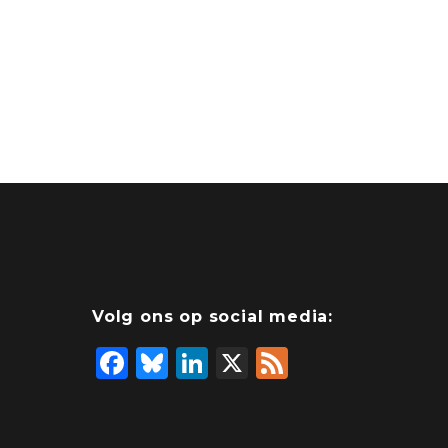
Volg ons op social media:
F
Bl
Li
X
F
a
u
n
e
c
e
k
e