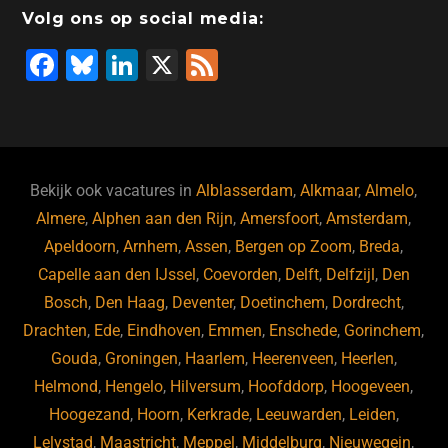
Volg ons op social media:
F
Bl
Li
X
F
a
u
n
e
c
e
k
e
e
s
e
d
b
ky
dI
Bekijk ook vacatures in
Alblasserdam
,
Alkmaar
,
Almelo
,
o
n
Almere
,
Alphen aan den Rijn
,
Amersfoort
,
Amsterdam
,
Apeldoorn
,
Arnhem
,
Assen
,
Bergen op Zoom
,
Breda
,
o
Capelle aan den IJssel
,
Coevorden
,
Delft
,
Delfzijl
,
Den
k
Bosch
,
Den Haag
,
Deventer
,
Doetinchem
,
Dordrecht
,
Drachten
,
Ede
,
Eindhoven
,
Emmen
,
Enschede
,
Gorinchem
,
Gouda
,
Groningen
,
Haarlem
,
Heerenveen
,
Heerlen
,
Helmond
,
Hengelo
,
Hilversum
,
Hoofddorp
,
Hoogeveen
,
Hoogezand
,
Hoorn
,
Kerkrade
,
Leeuwarden
,
Leiden
,
Lelystad
,
Maastricht
,
Meppel
,
Middelburg
,
Nieuwegein
,