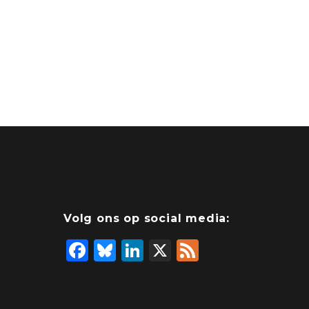
Volg ons op social media:
F
Bl
Li
X
F
a
u
n
e
c
e
k
e