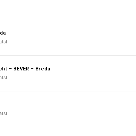
eda
atst
cht – BEVER – Breda
atst
atst