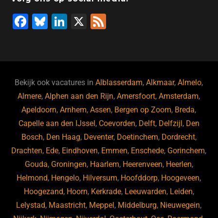
F
Bl
Li
X
F
a
u
n
e
c
e
k
e
e
s
e
d
b
ky
dI
Bekijk ook vacatures in
Alblasserdam
,
Alkmaar
,
Almelo
,
o
n
Almere
,
Alphen aan den Rijn
,
Amersfoort
,
Amsterdam
,
Apeldoorn
,
Arnhem
,
Assen
,
Bergen op Zoom
,
Breda
,
o
Capelle aan den IJssel
,
Coevorden
,
Delft
,
Delfzijl
,
Den
k
Bosch
,
Den Haag
,
Deventer
,
Doetinchem
,
Dordrecht
,
Drachten
,
Ede
,
Eindhoven
,
Emmen
,
Enschede
,
Gorinchem
,
Gouda
,
Groningen
,
Haarlem
,
Heerenveen
,
Heerlen
,
Helmond
,
Hengelo
,
Hilversum
,
Hoofddorp
,
Hoogeveen
,
Hoogezand
,
Hoorn
,
Kerkrade
,
Leeuwarden
,
Leiden
,
Lelystad
,
Maastricht
,
Meppel
,
Middelburg
,
Nieuwegein
,