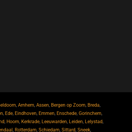
eldoorn
,
Arnhem
,
Assen
,
Bergen op Zoom
,
Breda
,
en
,
Ede
,
Eindhoven
,
Emmen
,
Enschede
,
Gorinchem
,
nd
,
Hoorn
,
Kerkrade
,
Leeuwarden
,
Leiden
,
Lelystad
,
endaal
,
Rotterdam
,
Schiedam
,
Sittard
,
Sneek
,