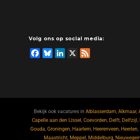
Volg ons op social media:
F
Bl
Li
X
F
a
u
n
e
c
e
k
e
e
s
e
d
b
ky
dI
o
n
o
Bekijk ook vacatures in
Alblasserdam
,
Alkmaar
,
Capelle aan den IJssel
k
,
Coevorden
,
Delft
,
Delfzijl
,
Gouda
,
Groningen
,
Haarlem
,
Heerenveen
,
Heerlen
,
Maastricht
,
Meppel
,
Middelburg
,
Nieuwegei