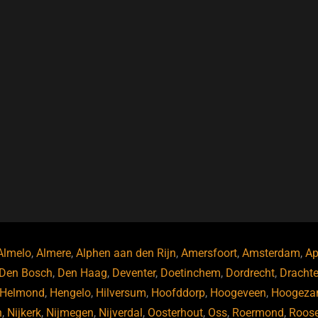
Almelo
,
Almere
,
Alphen aan den Rijn
,
Amersfoort
,
Amsterdam
,
Ap
Den Bosch
,
Den Haag
,
Deventer
,
Doetinchem
,
Dordrecht
,
Dracht
Helmond
,
Hengelo
,
Hilversum
,
Hoofddorp
,
Hoogeveen
,
Hoogeza
n
,
Nijkerk
,
Nijmegen
,
Nijverdal
,
Oosterhout
,
Oss
,
Roermond
,
Roos