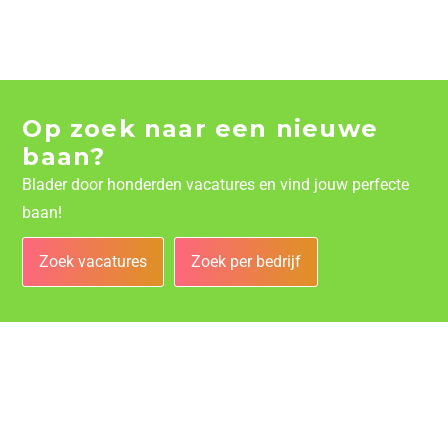
Op zoek naar een nieuwe
baan?
Blader door honderden vacatures en vind jouw perfecte
baan!
Zoek vacatures
Zoek per bedrijf