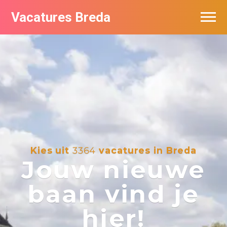
Vacatures Breda
Vacatures per bedrijf in Breda
De populairste vacatures in Breda
Nieuwsbrief feed
Kies uit
3364
vacatures in Breda
Jouw nieuwe
baan vind je
hier!