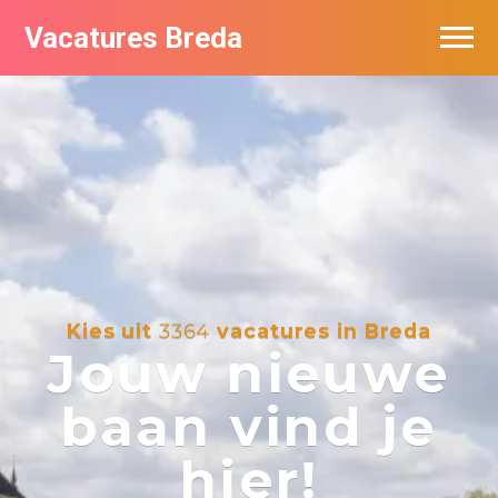
Vacatures Breda
Vacatures per bedrijf in Breda
De populairste vacatures in Breda
Nieuwsbrief feed
Kies uit
3364
vacatures in Breda
Jouw nieuwe
baan vind je
hier!