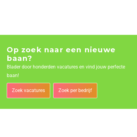
Op zoek naar een nieuwe
baan?
Blader door honderden vacatures en vind jouw perfecte
baan!
Zoek vacatures
Zoek per bedrijf