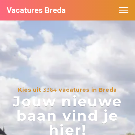
Vacatures Breda
Vacatures per bedrijf in Breda
De populairste vacatures in Breda
Nieuwsbrief feed
Kies uit
3364
vacatures in Breda
Jouw nieuwe
baan vind je
hier!