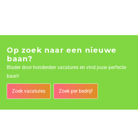
Op zoek naar een nieuwe
baan?
Blader door honderden vacatures en vind jouw perfecte
baan!
Zoek vacatures
Zoek per bedrijf