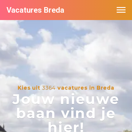
Vacatures Breda
Vacatures per bedrijf in Breda
De populairste vacatures in Breda
Nieuwsbrief feed
Kies uit
3364
vacatures in Breda
Jouw nieuwe
baan vind je
hier!