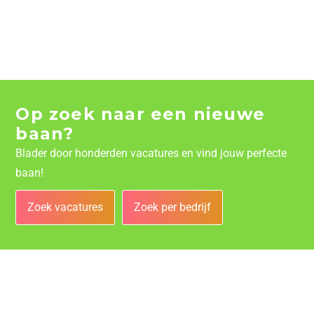
Op zoek naar een nieuwe
baan?
Blader door honderden vacatures en vind jouw perfecte
baan!
Zoek vacatures
Zoek per bedrijf