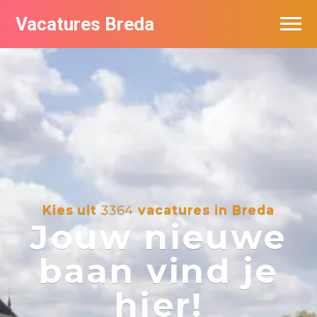
Vacatures Breda
Vacatures per bedrijf in Breda
De populairste vacatures in Breda
Nieuwsbrief feed
Kies uit
3364
vacatures in Breda
Jouw nieuwe
baan vind je
hier!