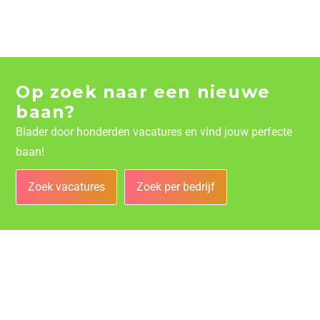
Op zoek naar een nieuwe
baan?
Blader door honderden vacatures en vind jouw perfecte
baan!
Zoek vacatures
Zoek per bedrijf