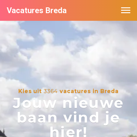
Vacatures Breda
Vacatures per bedrijf in Breda
De populairste vacatures in Breda
Nieuwsbrief feed
Kies uit
3364
vacatures in Breda
Jouw nieuwe
baan vind je
hier!