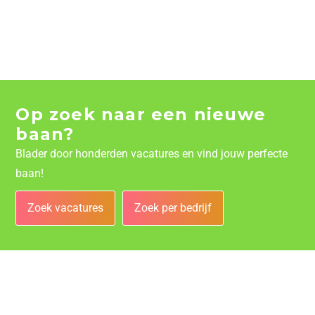
Op zoek naar een nieuwe
baan?
Blader door honderden vacatures en vind jouw perfecte
baan!
Zoek vacatures
Zoek per bedrijf