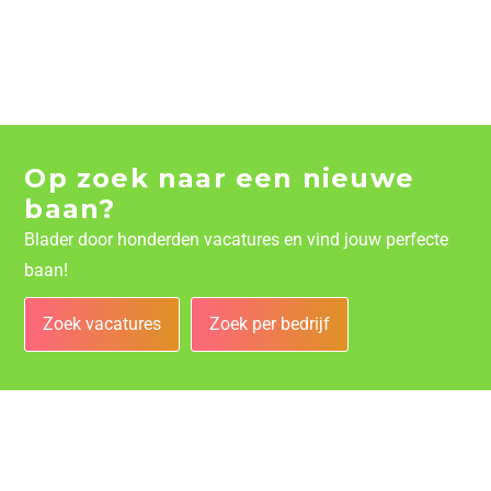
Op zoek naar een nieuwe
baan?
Blader door honderden vacatures en vind jouw perfecte
baan!
Zoek vacatures
Zoek per bedrijf