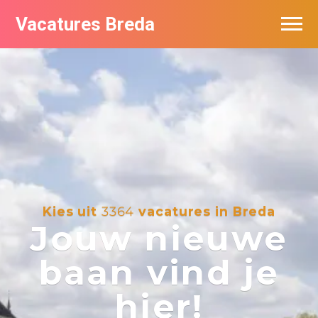
Vacatures Breda
Vacatures per bedrijf in Breda
De populairste vacatures in Breda
Nieuwsbrief feed
Kies uit
3364
vacatures in Breda
Jouw nieuwe
baan vind je
hier!