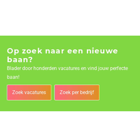
Op zoek naar een nieuwe
baan?
Blader door honderden vacatures en vind jouw perfecte
baan!
Zoek vacatures
Zoek per bedrijf