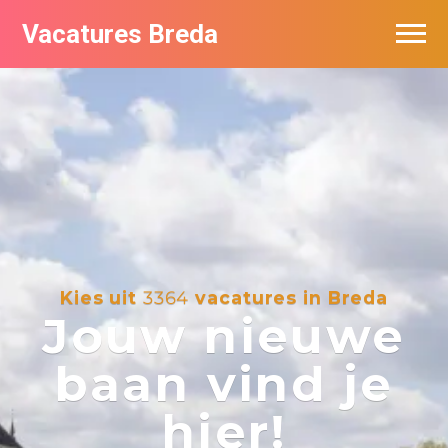
Vacatures Breda
Vacatures per bedrijf in Breda
De populairste vacatures in Breda
Nieuwsbrief feed
Kies uit
3364
vacatures in Breda
Jouw nieuwe
baan vind je
hier!